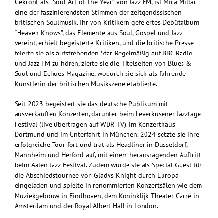
Gekrönt als “Soul Act of The Year” von Jazz FM, ist Mica Millar
eine der faszinierendsten Stimmen der zeitgenössischen
britischen Soulmusik. Ihr von Kritikern gefeiertes Debütalbum
“Heaven Knows”, das Elemente aus Soul, Gospel und Jazz
vereint, erhielt begeisterte Kritiken, und die britische Presse
feierte sie als aufstrebenden Star. Regelmäßig auf BBC Radio
und Jazz FM zu hören, zierte sie die Titelseiten von Blues &
Soul und Echoes Magazine, wodurch sie sich als führende
Künstlerin der britischen Musikszene etablierte.
Seit 2023 begeistert sie das deutsche Publikum mit
ausverkauften Konzerten, darunter beim Leverkusener Jazztage
Festival (live übertragen auf WDR TV), im Konzerthaus
Dortmund und im Unterfahrt in München. 2024 setzte sie ihre
erfolgreiche Tour fort und trat als Headliner in Düsseldorf,
Mannheim und Herford auf, mit einem herausragenden Auftritt
beim Aalen Jazz Festival. Zudem wurde sie als Special Guest für
die Abschiedstournee von Gladys Knight durch Europa
eingeladen und spielte in renommierten Konzertsälen wie dem
Muziekgebouw in Eindhoven, dem Koninklijk Theater Carré in
Amsterdam und der Royal Albert Hall in London.