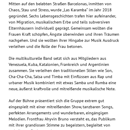
Mitten auf den belebten Straßen Barcelonas, inmitten von
Chaos, Stau und Stress, wurde „Las Karamba“ im Jahr 2018
gegründet. Sechs Lebensgeschichten trafen hier aufeinander,
von Migration, musikalischem Erbe und teils subversiven
Elternhäusern individuell geprägt. Gemeinsam wollten die
Frauen Kraft schöpfen, Ängste überwinden und ihren Träumen
nachgehen. Und sie wollten ihrer Hingabe zur Musik Ausdruck
verleihen und die Rolle der Frau betonen.
Die multikulturelle Band setzt sich aus Mitgliedern aus
Venezuela, Kuba, Katalonien, Frankreich und Argentinien
zusammen. Sie verleihen den traditionellen Stilen wie Son,
Cha-Cha-Cha, Salsa und Timba mit Einflüssen aus Rap und
urbaner Musik kombiniert mit etwas Samba und Rumba eine
neue, äußerst kraftvolle und mitreißende musikalische Note.
Auf der Bühne präsentiert sich die Gruppe extrem gut
eingespielt mit einer mitreißenden Show, tanzbaren Songs,
perfekten Arrangements und wunderbaren, eingängigen
Melodien. Frontfrau Ahyvin Bruno versteht es, das Publikum
mit ihrer grandiosen Stimme zu begeistern, begleitet von